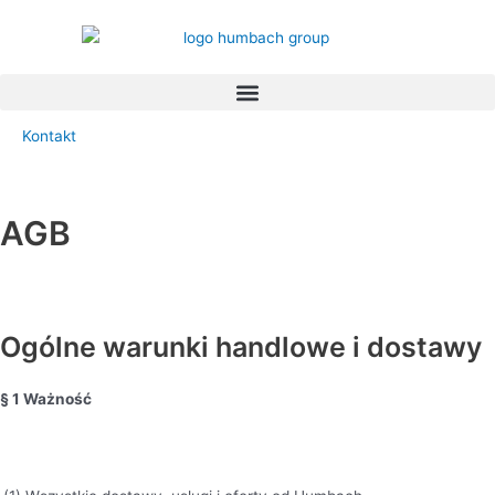
Zum
Inhalt
springen
Kontakt
AGB
Dokument jako P
DF
Ogólne warunki handlowe i dostawy
§ 1 Ważność