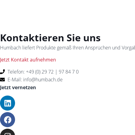
Kontaktieren Sie uns
Humbach liefert Produkte gemäß Ihren Ansprüchen und Vorgaben
Jetzt Kontakt aufnehmen
Telefon: +49 (0) 29 72 | 97 84 7 0
E-Mail: info@humbach.de
Jetzt vernetzen
L
F
I
i
a
n
n
c
s
k
e
t
e
b
a